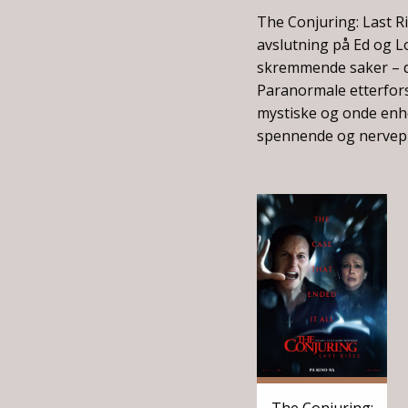
The Conjuring: Last R
avslutning på Ed og Lo
skremmende saker – de
Paranormale etterfor
mystiske og onde enhe
spennende og nervepi