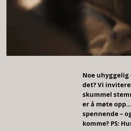
Noe uhyggelig e
det? Vi inviter
skummel stemni
er å møte opp… 
spennende – og
komme? PS: Hus