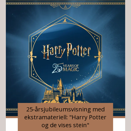
25-årsjubileumsvisning med
ekstramateriell: "Harry Potter
og de vises stein"