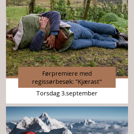
Førpremiere med
regissørbesøk: "Kjærast"
Torsdag 3.september