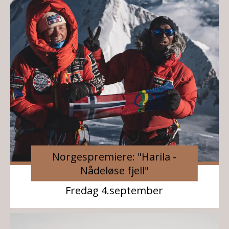
Norgespremiere: "Harila -
Nådeløse fjell"
Fredag 4.september