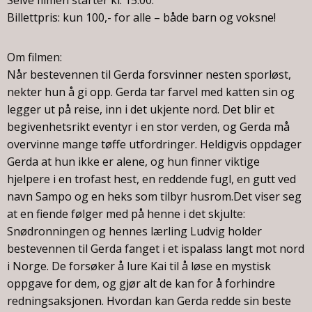
Selve filmen starter kl. 15.00.
Billettpris: kun 100,- for alle – både barn og voksne!
Om filmen:
Når bestevennen til Gerda forsvinner nesten sporløst,
nekter hun å gi opp. Gerda tar farvel med katten sin og
legger ut på reise, inn i det ukjente nord. Det blir et
begivenhetsrikt eventyr i en stor verden, og Gerda må
overvinne mange tøffe utfordringer. Heldigvis oppdager
Gerda at hun ikke er alene, og hun finner viktige
hjelpere i en trofast hest, en reddende fugl, en gutt ved
navn Sampo og en heks som tilbyr husrom.Det viser seg
at en fiende følger med på henne i det skjulte:
Snødronningen og hennes lærling Ludvig holder
bestevennen til Gerda fanget i et ispalass langt mot nord
i Norge. De forsøker å lure Kai til å løse en mystisk
oppgave for dem, og gjør alt de kan for å forhindre
redningsaksjonen. Hvordan kan Gerda redde sin beste