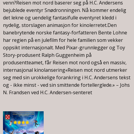
venn?Reisen mot nord baserer seg på H.C. Andersens
bejublede eventyr Snødronningen. Nå kommer endelig
det lekne og uendelig fantasifulle eventyret kledd i
nydelig, storslagen animasjon for kinolerretet.Den
banebrytende norske fantasy-forfatteren Bente Lohne
har regien på en julefilm for hele familien som vekker
oppsikt internasjonalt. Med Pixar-grunnlegger og Toy
Story-produsent Ralph Guggenheim på
produsentteamet, får Reisen mot nord også en massiv,
internasjonal kinolansering«Reisen mot nord utmerker
seg med sin urokkelige forankring i H.C. Andersens tekst
og - ikke minst - ved sin smittende fortellerglede.» – Johs
N. Frandsen ved H.C. Andersen-senteret