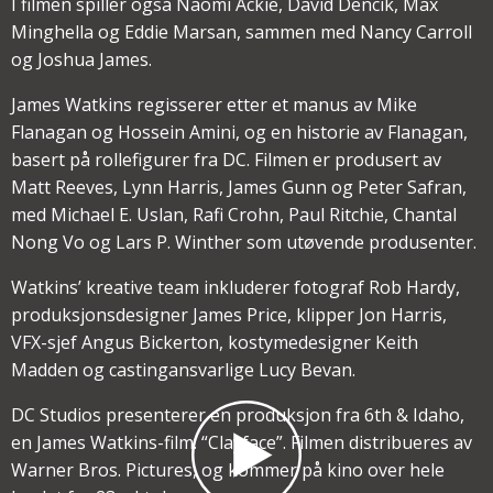
I filmen spiller også Naomi Ackie, David Dencik, Max
Minghella og Eddie Marsan, sammen med Nancy Carroll
og Joshua James.
James Watkins regisserer etter et manus av Mike
Flanagan og Hossein Amini, og en historie av Flanagan,
basert på rollefigurer fra DC. Filmen er produsert av
Matt Reeves, Lynn Harris, James Gunn og Peter Safran,
med Michael E. Uslan, Rafi Crohn, Paul Ritchie, Chantal
Nong Vo og Lars P. Winther som utøvende produsenter.
Watkins’ kreative team inkluderer fotograf Rob Hardy,
produksjonsdesigner James Price, klipper Jon Harris,
VFX-sjef Angus Bickerton, kostymedesigner Keith
Madden og castingansvarlige Lucy Bevan.
DC Studios presenterer en produksjon fra 6th & Idaho,
en James Watkins-film: “Clayface”. Filmen distribueres av
Warner Bros. Pictures, og kommer på kino over hele