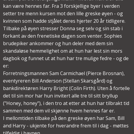
kan være hennes far. Fra 3 forskjellige byer i verden
setter tre menn kursen mot den lille greske øyen - og
kvinnen som hadde stjålet deres hjerter 20 år tidligere.
Tilbake på øyen stresser Donna seg selv og sin stab i
forkant av den frenetiske dagen som venter. Sophies
brudepiker ankommer og hun deler med dem sin
skandaløse hemmelighet om at hun har lest sin mors
dagbok og funnet ut at hun har tre mulige fedre - og de
er:
Forretningsmannen Sam Carmichael (Pierce Brosnan),
eventyreren Bill Anderson (Stellan Skarsgård) og
bankdirektøren Harry Bright (Colin Firth). Uten å fortelle
det til sin mor har hun invitert alle tre til sitt bryllup
("Honey, honey"), i den tro at etter at hun har tilbrakt tid
sammen med dem vil skjønne hvem hennes far er.
I mellomtiden tilbake på den greske øyen har Sam, Bill
and Harry - ukjente for hverandre frem til i dag - møttes
tilfeldig i havnen.