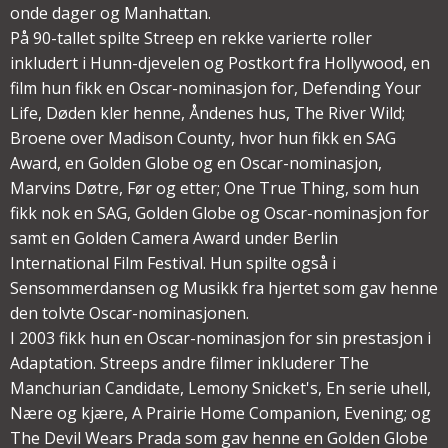
onde dager og Manhattan.
På 90-tallet spilte Streep en rekke varierte roller
inkludert i Hunn-djevelen og Postkort fra Hollywood, en
film hun fikk en Oscar-nominasjon for, Defending Your
Life, Døden kler henne, Åndenes hus, The River Wild;
Broene over Madison County, hvor hun fikk en SAG
Award, en Golden Globe og en Oscar-nominasjon,
Marvins Døtre, Før og etter; One True Thing, som hun
fikk nok en SAG, Golden Globe og Oscar-nominasjon for
samt en Golden Camera Award under Berlin
International Film Festival. Hun spilte også i
Sensommerdansen og Musikk fra hjertet som gav henne
den tolvte Oscar-nominasjonen.
I 2003 fikk hun en Oscar-nominasjon for sin prestasjon i
Adaptation. Streeps andre filmer inkluderer The
Manchurian Candidate, Lemony Snicket's, En serie uhell,
Nære og kjære, A Prairie Home Companion, Evening; og
The Devil Wears Prada som gav henne en Golden Globe