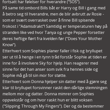
fortsatt har følelser for hverandre ("SOS").
På same tid ombord Bills båt er Harry og Bill i gang med
å betro seg til hverandre, men de blir avbrutt av Rosie -
som er svært overrasket over å finne Bill spisende
frokost i "Adamsdrakt"! Samtidig er temperaturen høy på
stranden like ved hvor Tanya og unge Pepper forsetter
deres heftige flørt fra kvelden før ("Does Your Mother
Know").
Etterhvert som Sophies planer faller i fisk og bryllupet
ser ut til å henge i en tynn tråd forstår Sophie at tiden er
inne for å involvere Sky for hjelp. Han reagerer med
sinne for det han anser som svik fra hennes side og
Sophie må gå til sin mor for støtte.
Etterhvert som Donna hjelper sin datter med å gjøre seg
klar til bryllupet forsvinner raskt den dårlige stemningen
mellom mor og datter. Donna mimrer om Sophies
oppvekstår og om hvor raskt hun er blitt voksen
("Slipping Through My Fingers"). Der og da bestemmer