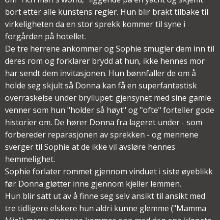
bort etter alle kunstens regler. Hun blir brakt tilbake til
virkeligheten da en stor sprekk kommer til syne i
forgården på hotellet.
De tre herrene ankommer og Sophie smugler dem inn til
deres rom og forklarer brydd at hun, ikke hennes mor
har sendt dem invitasjonen. Hun bønnfaller de om å
holde seg skjult så Donna kan få en superfantastisk
overraskelse under bryllupet: gjensynet med sine gamle
venner som hun "holder så høyt" og "ofte" forteller gode
historier om. De hører Donna fra lageret under - som
forbereder reparasjonen av sprekken - og mennene
sverger til Sophie at de ikke vil avsløre hennes
hemmelighet.
Sophie forlater rommet gjennom vinduet i siste øyeblikk
før Donna gløtter inne gjennom kjeller lemmen.
Hun blir satt ut av å finne seg selv ansikt til ansikt med
tre tidligere elskere hun aldri kunne glemme ("Mamma