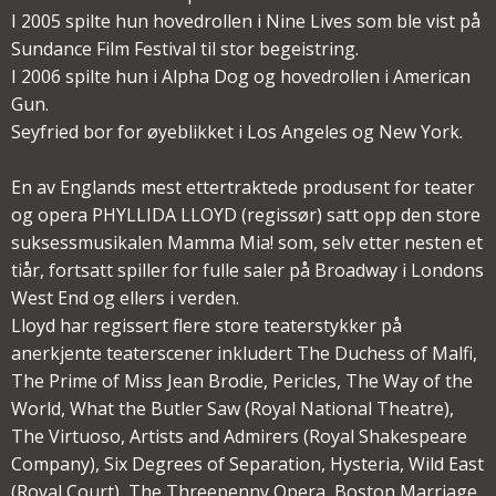
I 2005 spilte hun hovedrollen i Nine Lives som ble vist på
Sundance Film Festival til stor begeistring.
I 2006 spilte hun i Alpha Dog og hovedrollen i American
Gun.
Seyfried bor for øyeblikket i Los Angeles og New York.
En av Englands mest ettertraktede produsent for teater
og opera PHYLLIDA LLOYD (regissør) satt opp den store
suksessmusikalen Mamma Mia! som, selv etter nesten et
tiår, fortsatt spiller for fulle saler på Broadway i Londons
West End og ellers i verden.
Lloyd har regissert flere store teaterstykker på
anerkjente teaterscener inkludert The Duchess of Malfi,
The Prime of Miss Jean Brodie, Pericles, The Way of the
World, What the Butler Saw (Royal National Theatre),
The Virtuoso, Artists and Admirers (Royal Shakespeare
Company), Six Degrees of Separation, Hysteria, Wild East
(Royal Court), The Threepenny Opera, Boston Marriage,