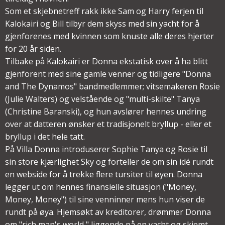
Som et skjebnetreff rakk ikke Sam og Harry ferjen til
Kalokairi og Bill tilbyr dem skyss med sin yacht for å
gjenforenes med kvinnen som knuste alle deres hjerter
for 20 år siden.
Tilbake på Kalokairi er Donna ekstatisk over å ha blitt
gjenforent med sine gamle venner og tidligere "Donna
and The Dynamos" bandmedlemmer; vitsemakeren Rosie
(Julie Walters) og velstående og "multi-skilte" Tanya
(Christine Baranski), og hun avslører hennes undring
over at datteren ønsker et tradisjonelt bryllup - eller et
bryllup i det hele tatt.
På Villa Donna introduserer Sophie Tanya og Rosie til
sin store kjærlighet Sky og forteller de om sin idé rundt
en webside for å trekke flere tursiter til øyen. Donna
legger ut om hennes finansielle situasjon ("Money,
Money, Money") til sine venninner mens hun viser de
rundt på øya. Hjemsøkt av kreditorer, drømmer Donna
om "rich man's world," liggende på en yacht og skjemt