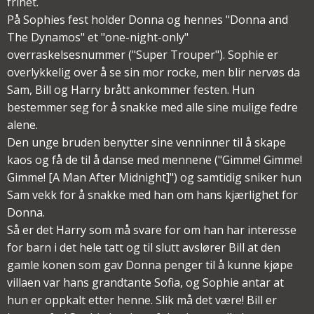
frihet.
På Sophies fest holder Donna og hennes "Donna and
The Dynamos" et "one-night-only"
overraskelsesnummer ("Super Trouper"). Sophie er
overlykkelig over å se sin mor rocke, men blir nervøs da
Sam, Bill og Harry brått ankommer festen. Hun
bestemmer seg for å snakke med alle sine mulige fedre
alene.
Den unge bruden benytter sine venninner til å skape
kaos og få de til å danse med mennene ("Gimme! Gimme!
Gimme! [A Man After Midnight]") og samtidig sniker hun
Sam vekk for å snakke med han om hans kjærlighet for
Donna.
Så er det Harry som må svare for om han har interesse
for barn i det hele tatt og til slutt avslører Bill at den
gamle konen som gav Donna penger til å kunne kjøpe
villaen var hans grandtante Sofia, og Sophie antar at
hun er oppkalt etter henne. Slik må det være! Bill er