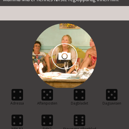
Adressa
Aftenposten
Dagbladet
Dagsavisen
NRK P3
Side2
Stavanger Aftenblad