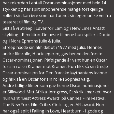
har rekorden i antall Oscar-nominasjoner med hele 14
stykker og har spilt imponerende mange forskjellige
roller i sin karriere som har funnet sin egen unike vei fra
teateret til film og TV.
Sist så vi Streep i Løver for Lam og i New Lines Antatt
skylding - Rendition. De neste filmene hun spiller i Doubt
og i Nora Ephrons Julie & Julia.
Streep hadde sin film debut i 1977 med Julia. Hennes
andre filmrolle, Hjortejegeren, gav henne den første
Oscar-nominasjonen. Påfølgende år vant hun en Oscar
for sin rolle i Kramer mot Kramer. Hun fikk så sin tredje
Oscar-nominasjon for Den franske løytnantens kvinne
og fikk så en Oscar for sin rolle i Sophies valg.
Andre tidlige filmer som gav henne Oscar-nominasjoner
er Silkwood; Mitt Afrika; Jerngress, Et skrik i mørket, hvor
hun vant "Best Actress Award" på Cannes Film Festival,
The New York Film Critics Circle og en AFI award. Hun
har også spilt i Falling in Love, Heartburn - I gode og