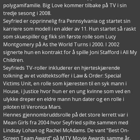
polygamifamilie. Big Love kommer tilbake på TV i sin
tredje sesong i 2008.
Seyfried er opprinnelig fra Pennsylvania og startet sin
karriere som modell i en alder av 11. Hun startet så raskt
som skuespiller og fikk sin første rolle som Lucy
Montgomery på As the World Turns i 2000. I 2002
signerte hun en kontrakt for å spille Joni Stafford i All My
Children.
Seyfrieds TV-roller inkluderer en hjerteskjærende
tolkning av et voldtektsoffer i Law & Order: Special
Victims Unit, en rolle som kjæresten til en syk mann i
House, i Justice hvor hun er en ung kvinne som ved en
ulykke dreper en eldre mann hun dater og en rolle i
piloten til Veronica Mars.
Hennes gjennombruddsrolle på det store lerrett var i
Mean Girls fra 2004 hvor Seyfried spilte sammen med
Lindsay Lohan og Rachel McAdams. De vant "Best On-
Screen Team Award" på MTV Movie Awards samme år.