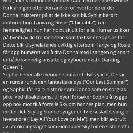
Mia") mens mennene kommer opp med den ene klønete
forklaringen etter den andre for hvorfor de er der.
Donna insisterer på at de ikke kan bli. Synlig berørt
innfører hun Tanya og Rosie ("Chiquitita") i en
hemmelighet hun har holdt skjult for alle: Hun er usikker
på hvem av de tre mennene som faktisk er Sophies far.
Dette blir tilsynelatende uviktig ettersom Tanya og Rosie
får opp humøret ved å dra Donna med i sangen og snart
er både kvinnelig ansatte og øyboere med ("Dancing
Queen" ).
Sophie finner alle mennene ombord i Bills yacht. De tar
en runde rundt den fantastiske øya ("Our Last Summer")
og Sophie får høre historier om Donna som en sorgløs
pike. Ved tilbakekomst til øyen forsøker Sophie å bygge
opp nok mot til å fortelle Sky om hennes plan, men hun
mister det. Sky og Sophie synger en følelsesladet sang til
hverandre ("Lay All Your Love on Me"), men blir avbrutt
av utdrikningslaget som kidnapper Sky for en siste natt i