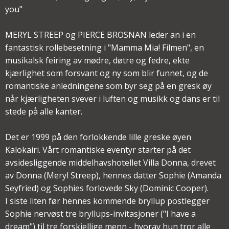
you"
MERYL STREEP og PIERCE BROSNAN leder an i en
fantastisk rollebesetning i "Mamma Mia! Filmen", en
musikalsk feiring av mødre, døtre og fedre, ekte
kjærlighet som forsvant og ny som blir funnet, og de
romantiske anledningene som byr seg på en gresk øy
når kjærligheten svever i luften og musikk og dans er til
stede på alle kanter.
Det er 1999 på den forlokkende lille greske øyen
Kalokairi. Vårt romantiske eventyr starter på det
avsidesliggende middelhavshotellet Villa Donna, drevet
av Donna (Meryl Streep), hennes datter Sophie (Amanda
Seyfried) og Sophies forlovede Sky (Dominic Cooper).
I siste liten før hennes kommende bryllup postlegger
Sophie nervøst tre bryllups-invitasjoner ("I have a
dream") til tre forskjellige menn - hvorav hun tror alle