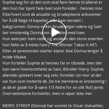
Sophie seg for at den som skal føre henne til alteret er
den hun har kjent hele livet som forelder - hennes mor.
Etterhvert som de ansatte og brudepikene ankommer
for å slå følge til kapellet, står Sam nervøst i
bakgrunnen. Donna vinker brudefølget videre og Sam
ber innstendig Donna om å snakke med ham.
Hun avbryter ham raskt og avslører den store smerten
hun følte av å miste ham ("The Winner Takes It All").
Etter at seremonien starter klarer ikke Donna lenger å
holde tilbake.
Hun forteller Sophie at hennes far er tilstede...men det
kan være hvemsomhelst av Sam, Bill eller Harry. Sophie,
allerede sjokkert over seg selv, forteller sin mor at det
var hun som inviterte de. De tre mennene er enstemmig i
at de er glade for å være 1/3-fedre for en slik flott jente.
Overraskelsene fortsetter, men vi røper ikke mer.
MERYL STREEP (Donna) har vunnet to Oscar statuetter,