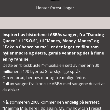
Henter forestillinger
Inspirert av historiene i ABBAs sanger, fra "Dancing
Queen" til "S.O.S", til "Money, Money, Money" og
"Take a Chance on me", er det laget en film som
hyller mødre og døtre, gamle venner og det å finne
en ny familie.
Dette er "blockbuster"-musikalen sett av mer enn 30
millioner, i 170 byer på 8 forskjellige språk.
Om en brud, hennes mor og tre mulige fedre.
Full av sanger fra ikoniske ABBA med sangene du vet at
du elsker.
Nå, sommeren 2008 kommer den endelig på lerretet.
"Mamma Mia, here I go again, My, my how can I resist