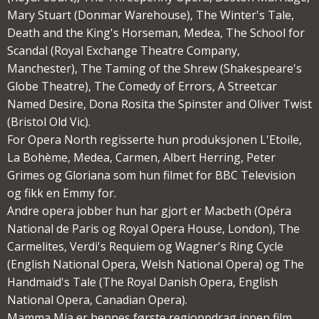
Mary Stuart (Donmar Warehouse), The Winter's Tale,
Death and the King's Horseman, Medea, The School for
Scandal (Royal Exchange Theatre Company,
Manchester), The Taming of the Shrew (Shakespeare's
Globe Theatre), The Comedy of Errors, A Streetcar
Named Desire, Dona Rosita the Spinster and Oliver Twist
(Bristol Old Vic).
For Opera North regisserte hun produksjonen L'Etoile,
La Bohème, Medea, Carmen, Albert Herring, Peter
Grimes og Gloriana som hun filmet for BBC Television
og fikk en Emmy for.
Andre opera jobber hun har gjort er Macbeth (Opéra
National de Paris og Royal Opera House, London), The
Carmelites, Verdi's Requiem og Wagner's Ring Cycle
(English National Opera, Welsh National Opera) og The
Handmaid's Tale (The Royal Danish Opera, English
National Opera, Canadian Opera).
Mamma Mia er hennes første regioppdrag innen film.