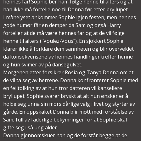
hennes far! Sophie ber ham følge henne til alters og at
han ikke må fortelle noe til Donna før etter bryllupet.
I månelyset ankommer Sophie igjen festen, men hennes
gode humør får en demper da Sam og også Harry
forteller at de må være hennes far og at de vil følge
henne til alters ("Voulez-Vous"). En sjokkert Sophie
klarer ikke å forklare dem sannheten og blir overveldet
da konsekvensene av hennes handlinger treffer henne
og hun svimer av på dansegulvet.
Morgenen etter forsikrer Rosia og Tanya Donna om at
de vil ta seg av herrene. Donna konfronterer Sophie med
en feiltolking av at hun tror datteren vil kansellere
bryllupet. Sophie svarer bryskt at alt hun ønsker er å
holde seg unna sin mors dårlige valg i livet og styrter av
gårde. En oppskaket Donna blir møtt med forståelse av
Sam, full av faderlige bekymringer for at Sophie skal
gifte seg i så ung alder.
Donna gjennomskuer han og de forstår begge at de