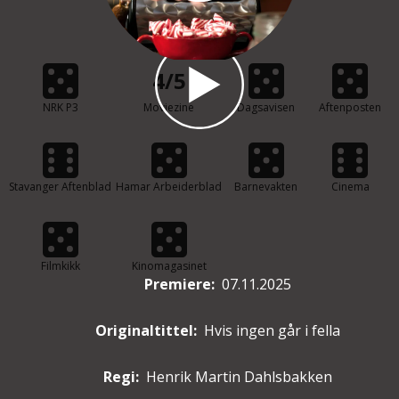
4/5
NRK P3
Moviezine
Dagsavisen
Aftenposten
Stavanger Aftenblad
Hamar Arbeiderblad
Barnevakten
Cinema
Filmkikk
Kinomagasinet
Premiere
:
07.11.2025
Originaltittel:
Hvis ingen går i fella
Regi:
Henrik Martin Dahlsbakken