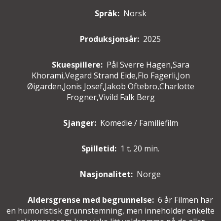
Språk:
Norsk
Produksjonsår:
2025
Skuespillere
:
Pål Sverre Hagen,Sara
Khorami,Vegard Strand Eide,Flo Fagerli,Jon
Øigarden,Jonis Josef,Jakob Oftebro,Charlotte
Frogner,Vivild Falk Berg
Sjanger:
Komedie / Familiefilm
Spilletid:
1 t. 20 min.
Nasjonalitet:
Norge
Aldersgrense med begrunnelse:
6 år
Filmen har
en humoristisk grunnstemning, men inneholder enkelte