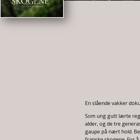
En slående vakker doku
Som ung gutt lærte reg
alder, og de tre genera
gaupe på nært hold. Bes
franske skogene. For å 