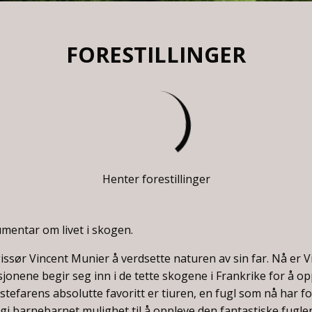
FORESTILLINGER
Henter forestillinger
mentar om livet i skogen.
issør Vincent Munier å verdsette naturen av sin far. Nå er
sjonene begir seg inn i de tette skogene i Frankrike for å op
tefarens absolutte favoritt er tiuren, en fugl som nå har f
gi barnebarnet mulighet til å oppleve den fantastiske fuglen,