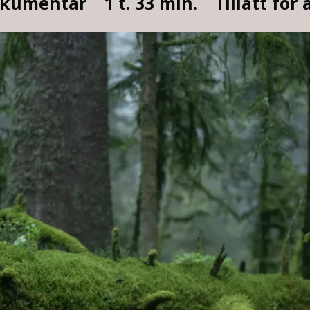
kumentar
1 t. 33 min.
Tillatt for 