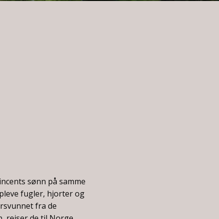
 Vincents sønn på samme
pleve fugler, hjorter og
orsvunnet fra de
 reiser de til Norge.