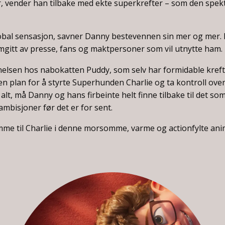
r, vender han tilbake med ekte superkrefter – som den sp
lobal sensasjon, savner Danny bestevennen sin mer og mer
mgitt av presse, fans og maktpersoner som vil utnytte ham.
elsen hos nabokatten Puddy, som selv har formidable kref
n plan for å styrte Superhunden Charlie og ta kontroll over
 alt, må Danny og hans firbeinte helt finne tilbake til det so
mbisjoner før det er for sent.
mme til Charlie i denne morsomme, varme og actionfylte ani