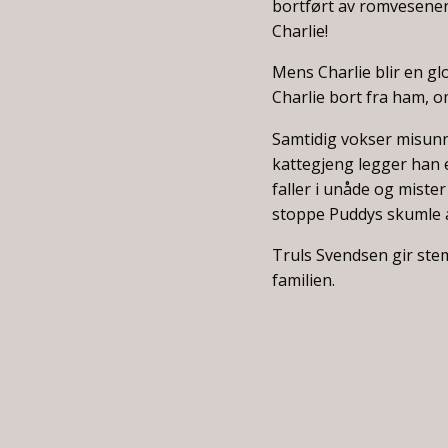
bortført av romvesene
Charlie!
Mens Charlie blir en g
Charlie bort fra ham, o
Samtidig vokser misunn
kattegjeng legger han e
faller i unåde og mister
stoppe Puddys skumle a
Truls Svendsen gir ste
familien.