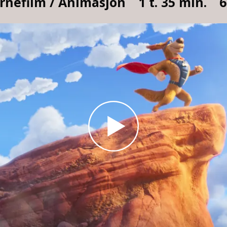
rnefilm / Animasjon
1 t. 35 min.
6