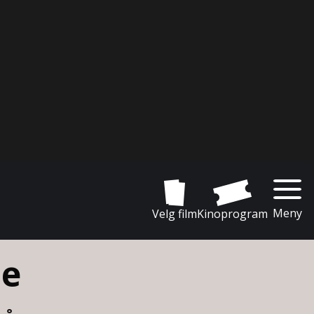
Meny
Velg film
Kinoprogram
ie