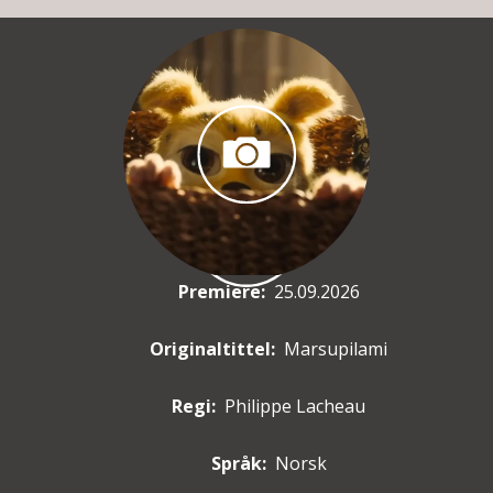
Premiere
:
25.09.2026
Originaltittel:
Marsupilami
Regi:
Philippe Lacheau
Språk:
Norsk