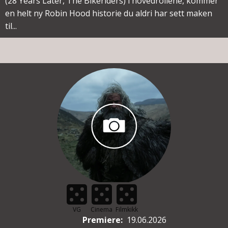
(28 Years Later, The Bikeriders) i hovedrollene, kommer
en helt ny Robin Hood historie du aldri har sett maken
til...
VG
Cinema
Filmkikk
Premiere
:
19.06.2026