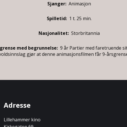
Sjanger:
Animasjon
Spilletid:
1 t. 25 min.
Nasjonalitet:
Storbritannia
sgrense med begrunnelse:
9 år
Partier med faretruende si
voldsinnslag gjør at denne animasjonsfilmen får 9-årsgrens
Adresse
Lillehammer kino
Kirkegaten 69