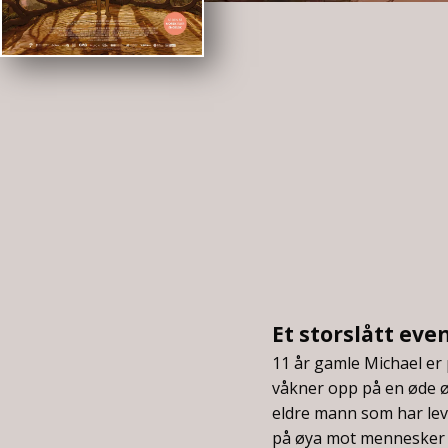
Et storslått ev
11 år gamle Michael er 
våkner opp på en øde ø
eldre mann som har lev
på øya mot mennesker 