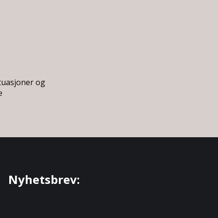
tuasjoner og
e
Nyhetsbrev: