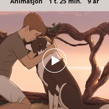
Animasjon
1 t. 25 min.
9 år