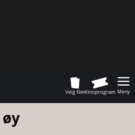
Meny
Velg film
Kinoprogram
 øy