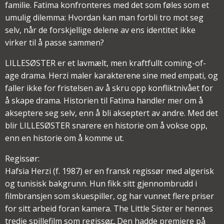
familie. Fatima konfronteres med det som føles som et
umulig dilemma: Hvordan kan man forbli tro mot seg
selv, når de forskjellige delene av ens identitet ikke
virker til å passe sammen?
LILLESØSTER er et lavmælt, men kraftfullt coming-of-
age drama. Herzi maler karakterene sine med empati, og
faller ikke for fristelsen av å skru opp konfliktnivået for
å skape drama. Historien til Fatima handler mer om å
akseptere seg selv, enn å bli akseptert av andre. Med det
blir LILLESØSTER snarere en historie om å vokse opp,
enn en historie om å komme ut.
Regissør:
Hafsia Herzi (f. 1987) er en fransk regissør med algerisk
og tunisisk bakgrunn. Hun fikk sitt gjennombrudd i
filmbransjen som skuespiller, og har vunnet flere priser
for sitt arbeid foran kamera. The Little Sister er hennes
tredje spillefilm som regissør. Den hadde premiere på