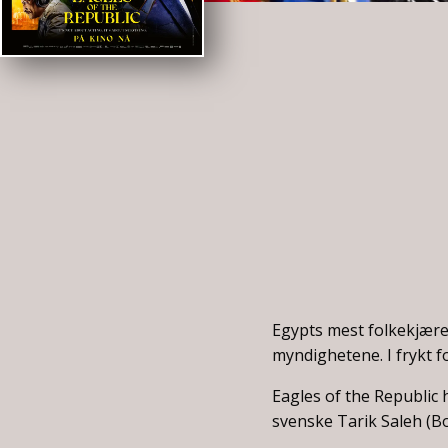
Egypts mest folkekjære s
myndighetene. I frykt fo
Eagles of the Republic 
svenske Tarik Saleh (B