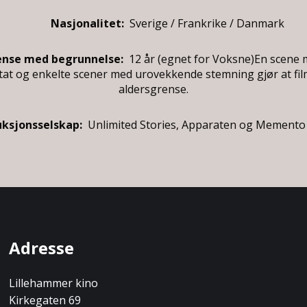
Nasjonalitet:
Sverige / Frankrike / Danmark
ense med begrunnelse:
12 år
(egnet for
Voksne
)
En scene m
ntat og enkelte scener med urovekkende stemning gjør at fil
aldersgrense.
ksjonsselskap:
Unlimited Stories, Apparaten og Memento
Adresse
Lillehammer kino
Kirkegaten 69