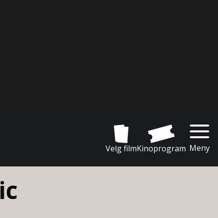
Meny
Velg film
Kinoprogram
ic