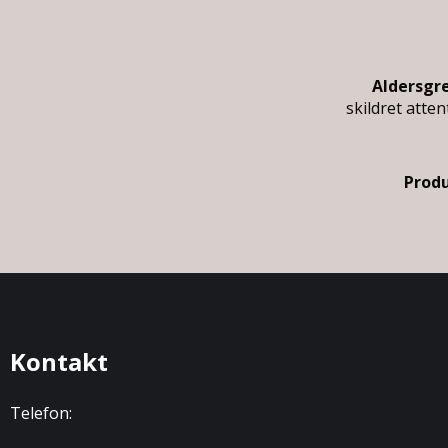
Aldersgr
skildret atte
Produ
Kontakt
Telefon: