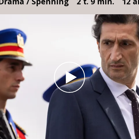
Drama / Spenning
2 t. 9 min.
12 å