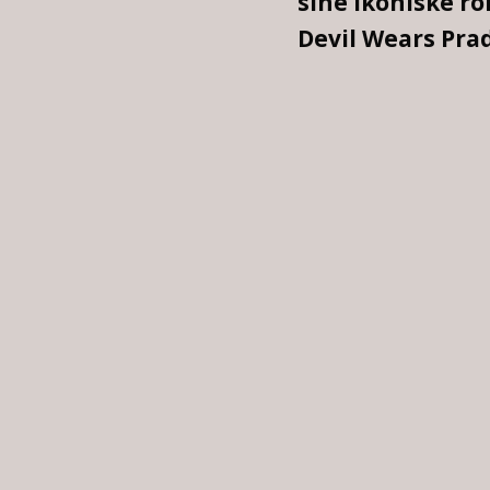
sine ikoniske ro
Devil Wears Pra