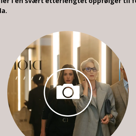
ller i en svært etterlengtet oppfølger ti
da.