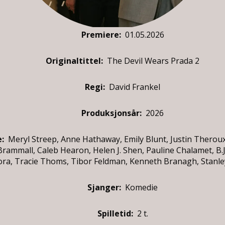
Premiere
:
01.05.2026
Originaltittel:
The Devil Wears Prada 2
Regi:
David Frankel
Produksjonsår:
2026
e
:
Meryl Streep, Anne Hathaway, Emily Blunt, Justin Theroux
 Brammall, Caleb Hearon, Helen J. Shen, Pauline Chalamet, B.
ra, Tracie Thoms, Tibor Feldman, Kenneth Branagh, Stanle
Sjanger:
Komedie
Spilletid:
2 t.